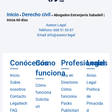
Inicio
Derecho civil
»
»
Abogados Extranjería Sabadell |
Inicia 60 días
Asesor.Legal
Teléfono: 668 51 00 87
Email: info@asesor.legal
Conócenos
Cómo
Profesionales
Legal
funciona
Inicio
Alta en
Aviso
Sobre
Directorio
Legal
Cómo
nosotros
Cómo
Política
funciona
Contacto
funciona
de
Solicita
Legaltech
Packs
Privacida
un
FAQ
Publicitari
d