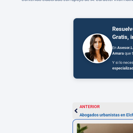
Resuelv
Gratis, 
En
Asesor.L
Amara
que t
Y si lo nece
especializa
ANTERIOR
Abogados urbanistas en Elc