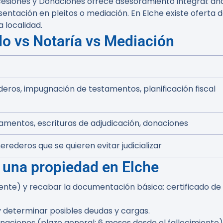
iones y Donaciones ofrece asesoramiento integral: anális
epresentación en pleitos o mediación. En Elche existe ofert
 localidad.
o vs Notaría vs Mediación
deros, impugnación de testamentos, planificación fiscal
amentos, escrituras de adjudicación, donaciones
rederos que se quieren evitar judicializar
 una propiedad en Elche
ente) y recabar la documentación básica: certificado de
 y determinar posibles deudas y cargas.
naciones (plazo general: 6 meses desde el fallecimiento)