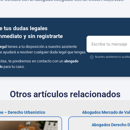
e tus dudas legales
inmediato y sin registrarte
Escribe tu mensaje
egal
tienes a tu disposición a nuestro asistente
e ayudará a resolver cualquier duda legal que tengas.
Nuestro asistente no susti
sitas, te pondremos en contacto con un
abogado
do
para tu caso.
Otros artículos relacionados
he – Derecho Urbanístico
Abogados Mercado de Valo
Abogados Derecho D