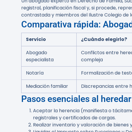
Un abogado experto en Derecho de Familia, Suces
registral, planificación fiscal y, si procede, r
contrastada y miembros del Ilustre Colegio de la
Comparativa rápida: Abogad
Servicio
¿Cuándo elegirlo?
Abogado
Conflictos entre here
especialista
compleja
Notaría
Formalización de test
Mediación familiar
Discrepancias entre he
Pasos esenciales al heredar
Aceptar la herencia (manifiesta o tácitam
registrales y certificados de cargas.
Realizar inventario y valoración de bienes
Liquidar el Impuesto sobre Sucesiones y Do