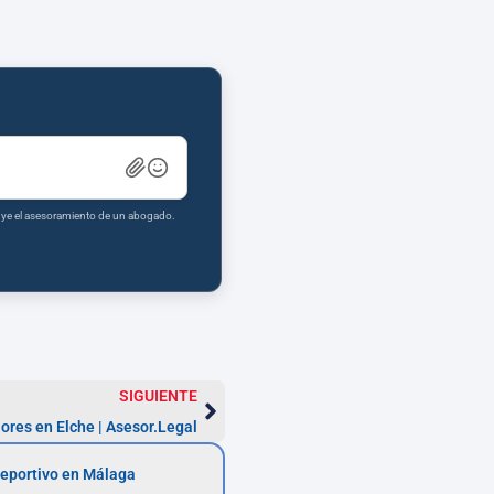
tuye el asesoramiento de un abogado.
SIGUIENTE
res en Elche | Asesor.Legal
eportivo en Málaga