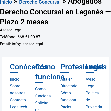
»
»
Abogados
Inicio
Derecho Concursal
Derecho Concursal en Leganés —
Plazo 2 meses
Asesor.Legal
Teléfono: 668 51 00 87
Email: info@asesor.legal
Conócenos
Cómo
Profesionales
Legal
funciona
Inicio
Alta en
Aviso
Sobre
Directorio
Legal
Cómo
nosotros
Cómo
Política
funciona
Contacto
funciona
de
Solicita
Legaltech
Packs
Privacida
un