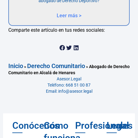
abogado de Derecho Deportivo?
Leer más >
Comparte este artículo en tus redes sociales:
Inicio
Derecho Comunitario
»
»
Abogado de Derecho
Comunitario en Alcalá de Henares
Asesor.Legal
Teléfono: 668 51 00 87
Email: info@asesor.legal
Conócenos
Cómo
Profesionales
Legal
funciona