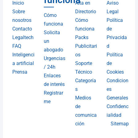
Inicio
Alta en
Aviso
Sobre
Directorio
Legal
Cómo
nosotros
Cómo
Política
funciona
Contacto
funciona
de
Solicita
Legaltech
Packs
Privacida
un
FAQ
Publicitari
d
abogado
Inteligenci
os
Política
Urgencias
a artificial
Soporte
de
/ 24h
Prensa
Técnico
Cookies
Enlaces
Categoría
Condicion
de interés
s
es
Registrar
Medios
Generales
me
de
Confidenc
comunica
ialidad
ción
Sitemap