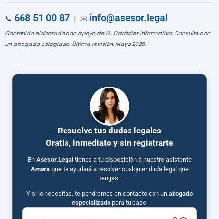
668 51 00 87
info@asesor.legal
📞
| 📧
Contenido elaborado con apoyo de IA. Carácter informativo. Consulte con
un abogado colegiado. Última revisión: Mayo 2026.
Resuelve tus dudas legales
Gratis, inmediato y sin registrarte
En
Asesor.Legal
tienes a tu disposición a nuestro asistente
Amara
que te ayudará a resolver cualquier duda legal que
tengas.
Y si lo necesitas, te pondremos en contacto con un
abogado
especializado
para tu caso.