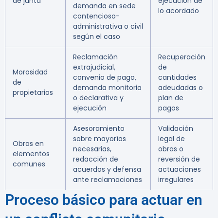
de junta
ejecución de
demanda en sede
lo acordado
contencioso-
administrativa o civil
según el caso
Reclamación
Recuperación
extrajudicial,
de
Morosidad
convenio de pago,
cantidades
de
demanda monitoria
adeudadas o
propietarios
o declarativa y
plan de
ejecución
pagos
Asesoramiento
Validación
sobre mayorías
legal de
Obras en
necesarias,
obras o
elementos
redacción de
reversión de
comunes
acuerdos y defensa
actuaciones
ante reclamaciones
irregulares
Proceso básico para actuar en