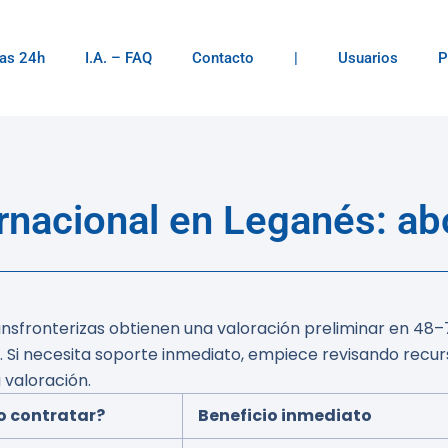
as 24h
I.A. – FAQ
Contacto
|
Usuarios
P
rnacional en Leganés: a
fronterizas obtienen una valoración preliminar en 48–72 
.
Si necesita soporte inmediato, empiece revisando recur
 valoración.
 contratar?
Beneficio inmediato