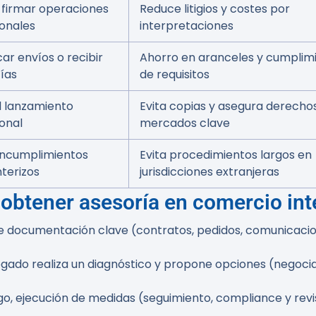
 firmar operaciones
Reduce litigios y costes por
ionales
interpretaciones
icar envíos o recibir
Ahorro en aranceles y cumplim
ías
de requisitos
l lanzamiento
Evita copias y asegura derecho
onal
mercados clave
 incumplimientos
Evita procedimientos largos en
terizos
jurisdicciones extranjeras
btener asesoría en comercio int
envíe documentación clave (contratos, pedidos, comunicaci
gado realiza un diagnóstico y propone opciones (negociació
rgo, ejecución de medidas (seguimiento, compliance y rev