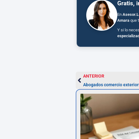
Gratis, 
En
Asesor.L
Amara
que t
Y si lo nece
especializa
ANTERIOR