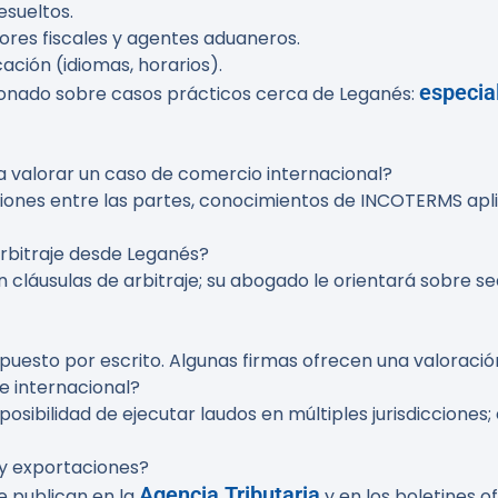
esueltos.
ores fiscales y agentes aduaneros.
ación (idiomas, horarios).
especia
onado sobre casos prácticos cerca de Leganés:
valorar un caso de comercio internacional?
iones entre las partes, conocimientos de INCOTERMS apli
arbitraje desde Leganés?
 cláusulas de arbitraje; su abogado le orientará sobre se
upuesto por escrito. Algunas firmas ofrecen una valoració
je internacional?
 posibilidad de ejecutar laudos en múltiples jurisdicciones;
y exportaciones?
Agencia Tributaria
e publican en la
y en los boletines o