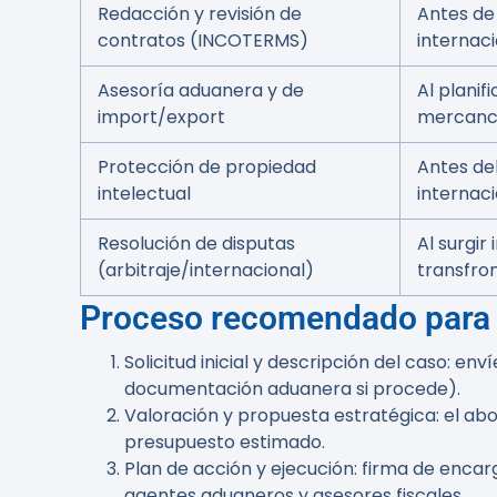
Redacción y revisión de
Antes de
contratos (INCOTERMS)
internac
Asesoría aduanera y de
Al planif
import/export
mercanc
Protección de propiedad
Antes de
intelectual
internaci
Resolución de disputas
Al surgir
(arbitraje/internacional)
transfron
Proceso recomendado para o
Solicitud inicial y descripción del caso: 
documentación aduanera si procede).
Valoración y propuesta estratégica: el abo
presupuesto estimado.
Plan de acción y ejecución: firma de enca
agentes aduaneros y asesores fiscales.