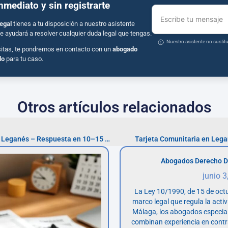
inmediato y sin registrarte
Escribe tu mensaje
egal
tienes a tu disposición a nuestro asistente
e ayudará a resolver cualquier duda legal que tengas.
Nuestro asistente no susti
sitas, te pondremos en contacto con un
abogado
do
para tu caso.
Otros artículos relacionados
Abogados comercio exterior Leganés – Respuesta en 10–15 días
Tarjeta Comunitaria en Legan
Abogados Derecho D
junio 3
La Ley 10/1990, de 15 de octu
marco legal que regula la acti
Málaga, los abogados especia
combinan experiencia en contr