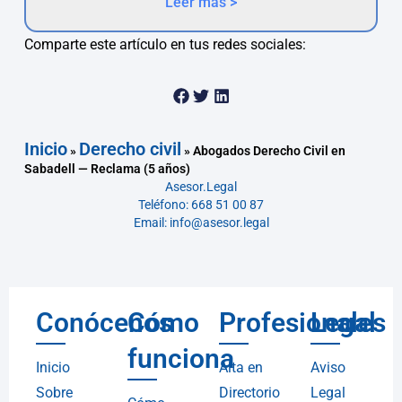
Leer más >
Comparte este artículo en tus redes sociales:
Inicio
Derecho civil
»
»
Abogados Derecho Civil en
Sabadell — Reclama (5 años)
Asesor.Legal
Teléfono: 668 51 00 87
Email: info@asesor.legal
Conócenos
Cómo
Profesionales
Legal
funciona
Inicio
Alta en
Aviso
Sobre
Directorio
Legal