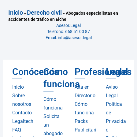
Inicio
Derecho civil
»
»
Abogados especialistas en
accidentes de tráfico en Elche
Asesor.Legal
Teléfono: 668 51 00 87
Email: info@asesor.legal
Conócenos
Cómo
Profesionales
Legal
funciona
Inicio
Alta en
Aviso
Sobre
Directorio
Legal
Cómo
nosotros
Cómo
Política
funciona
Contacto
funciona
de
Solicita
Legaltech
Packs
Privacida
un
FAQ
Publicitari
d
abogado