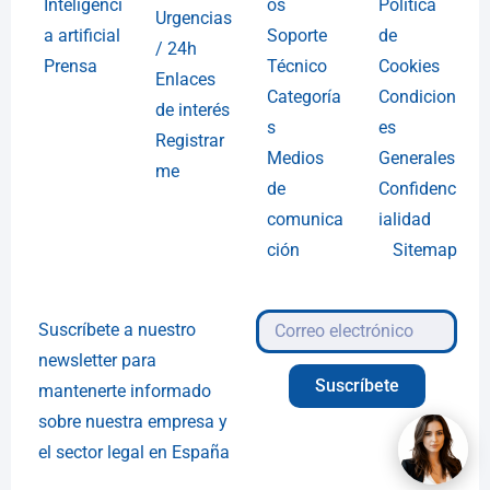
Inteligenci
os
Política
Urgencias
a artificial
Soporte
de
/ 24h
Prensa
Técnico
Cookies
Enlaces
Categoría
Condicion
de interés
s
es
Registrar
Medios
Generales
me
de
Confidenc
comunica
ialidad
ción
Sitemap
Suscríbete a nuestro
newsletter para
Suscríbete
mantenerte informado
sobre nuestra empresa y
el sector legal en España