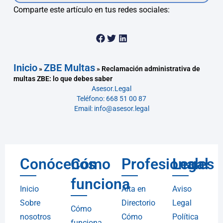
Comparte este artículo en tus redes sociales:
Inicio
ZBE Multas
»
»
Reclamación administrativa de
multas ZBE: lo que debes saber
Asesor.Legal
Teléfono: 668 51 00 87
Email: info@asesor.legal
Conócenos
Cómo
Profesionales
Legal
funciona
Inicio
Alta en
Aviso
Sobre
Directorio
Legal
Cómo
nosotros
Cómo
Política
funciona