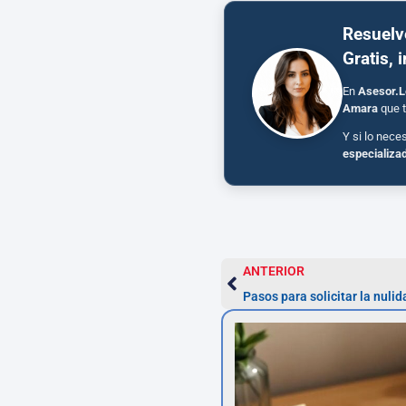
Resuelv
Gratis, 
En
Asesor.L
Amara
que t
Y si lo nece
especializa
ANTERIOR