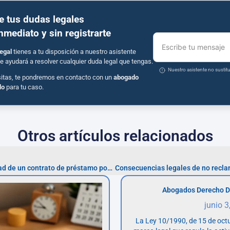
e tus dudas legales
inmediato y sin registrarte
Escribe tu mensaje
egal
tienes a tu disposición a nuestro asistente
e ayudará a resolver cualquier duda legal que tengas.
Nuestro asistente no susti
sitas, te pondremos en contacto con un
abogado
do
para tu caso.
Otros artículos relacionados
Pasos para solicitar la nulidad de un contrato de préstamo por usura
Abogados Derecho D
junio 3
La Ley 10/1990, de 15 de octu