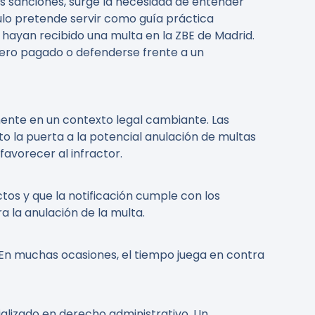
tas sanciones, surge la necesidad de entender
culo pretende servir como guía práctica
 hayan recibido una multa en la ZBE de Madrid.
inero pagado o defenderse frente a un
mente en un contexto legal cambiante. Las
o la puerta a la potencial anulación de multas
avorecer al infractor.
ctos y que la notificación cumple con los
a la anulación de la multa.
 En muchas ocasiones, el tiempo juega en contra
alizado en derecho administrativo. Un