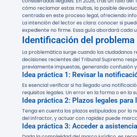
consideradas ilegales. En 2026, tras un fallo de
cómo reclamar estas multas, la posible devoluci
centrada en este proceso legal, ofreciendo inf
La intención del lector es clara: conocer si pu
expediente no firme. Essa guía abordará cada u
Identificación del problema
La problemática surge cuando los ciudadanos re
decisiones recientes del Tribunal Supremo respe
previamente impuestas, generando confusión y l
Idea práctica 1: Revisar la notificaci
Es esencial verificar si ha llegado una notifica
requisitos legales. Un error en la forma o en la 
Idea práctica 2: Plazos legales para
Tenga en cuenta los plazos estipulados por la 
del infractor, y actuar con rapidez puede marcar
Idea práctica 3: Acceder a asistencia
Dada la complejidad del marco jurídico, es rec