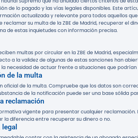
l Tribunal Supremo que ha anulado ciertos criterios de es
ón de lo pagado y las vías legales disponibles. Este artí
ormación actualizada y relevante para todos aquellos que
ede reclamar su multa de la ZBE de Madrid, recuperar el d
na de estas inquietudes con información precisa.
ciben multas por circular en la ZBE de Madrid, especial
cto a la validez de algunas de estas sanciones han abiert
a necesidad de actuar frente a situaciones que podrían f
ón de la multa
ción oficial de la multa. Compruebe que los datos son corre
substancia de la notificación puede ser una base sólida par
 la reclamación
normativa vigente para presentar cualquier reclamación.
 la diferencia entre recuperar su dinero o no.
 legal
omendable contar con la asistencia de un abogado especi