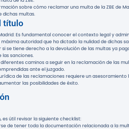
ulta de la ZBE.
formación sobre cómo reclamar una multa de la ZBE de Mad
e dichas multas.
 título
 Madrid
: Es fundamental conocer el contexto legal y admini
 máxima autoridad que ha dictado la nulidad de dichas sa
 si se tiene derecho a la devolución de las multas ya pag
e las sanciones.
n diferentes caminos a seguir en la reclamación de las mu
emprendidas ante el juzgado.
 jurídica de las reclamaciones requiere un asesoramient
aumentar las posibilidades de éxito.
ión
s útil revisar la siguiente checklist:
rse de tener toda la documentación relacionada a la mult