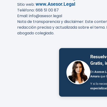
www.Asesor.Legal
Sitio web:
Teléfono: 668 51 00 87
Email: info@asesor.legal
Nota de transparencia y disclaimer
: Este conte
redacción precisa y actualizada sobre el tema. 
abogado colegiado.
Resuelv
Gratis, 
En
Asesor.L
Amara
que t
Y si lo nece
especializa