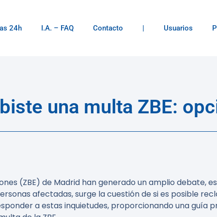
as 24h
I.A. – FAQ
Contacto
|
Usuarios
P
ibiste una multa ZBE: op
iones (ZBE) de Madrid han generado un amplio debate, e
ersonas afectadas, surge la cuestión de si es posible re
 responder a estas inquietudes, proporcionando una guía p