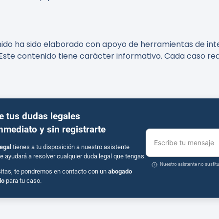
nido ha sido elaborado con apoyo de herramientas de intel
Este contenido tiene carácter informativo. Cada caso req
e tus dudas legales
inmediato y sin registrarte
Escribe tu mensaje
egal
tienes a tu disposición a nuestro asistente
e ayudará a resolver cualquier duda legal que tengas.
Nuestro asistente no susti
sitas, te pondremos en contacto con un
abogado
do
para tu caso.