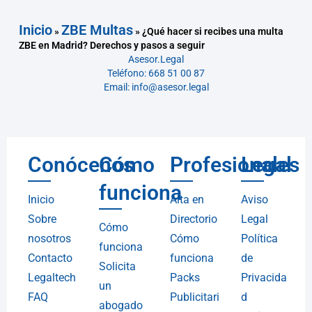
Inicio
ZBE Multas
»
»
¿Qué hacer si recibes una multa
ZBE en Madrid? Derechos y pasos a seguir
Asesor.Legal
Teléfono: 668 51 00 87
Email: info@asesor.legal
Conócenos
Cómo
Profesionales
Legal
funciona
Inicio
Alta en
Aviso
Sobre
Directorio
Legal
Cómo
nosotros
Cómo
Política
funciona
Contacto
funciona
de
Solicita
Legaltech
Packs
Privacida
un
FAQ
Publicitari
d
abogado