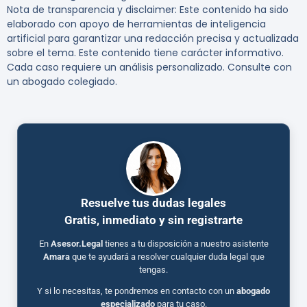
Nota de transparencia y disclaimer: Este contenido ha sido
elaborado con apoyo de herramientas de inteligencia
artificial para garantizar una redacción precisa y actualizada
sobre el tema. Este contenido tiene carácter informativo.
Cada caso requiere un análisis personalizado. Consulte con
un abogado colegiado.
Resuelve tus dudas legales
Gratis, inmediato y sin registrarte
En
Asesor.Legal
tienes a tu disposición a nuestro asistente
Amara
que te ayudará a resolver cualquier duda legal que
tengas.
Y si lo necesitas, te pondremos en contacto con un
abogado
especializado
para tu caso.