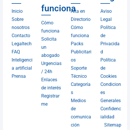
funciona
Inicio
Alta en
Aviso
Sobre
Directorio
Legal
Cómo
nosotros
Cómo
Política
funciona
Contacto
funciona
de
Solicita
Legaltech
Packs
Privacida
un
FAQ
Publicitari
d
abogado
Inteligenci
os
Política
Urgencias
a artificial
Soporte
de
/ 24h
Prensa
Técnico
Cookies
Enlaces
Categoría
Condicion
de interés
s
es
Registrar
Medios
Generales
me
de
Confidenc
comunica
ialidad
ción
Sitemap