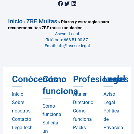
Inicio
ZBE Multas
»
»
Plazos y estrategias para
recuperar multas ZBE tras su anulación
Asesor.Legal
Teléfono: 668 51 00 87
Email: info@asesor.legal
Conócenos
Cómo
Profesionales
Legal
funciona
Inicio
Alta en
Aviso
Sobre
Directorio
Legal
Cómo
nosotros
Cómo
Política
funciona
Contacto
funciona
de
Solicita
Legaltech
Packs
Privacida
un