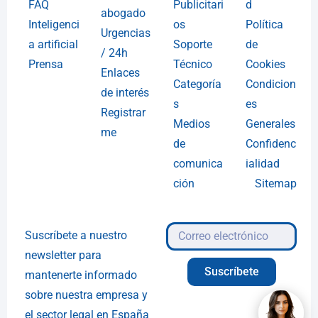
FAQ
Publicitari
d
abogado
Inteligenci
os
Política
Urgencias
a artificial
Soporte
de
/ 24h
Prensa
Técnico
Cookies
Enlaces
Categoría
Condicion
de interés
s
es
Registrar
Medios
Generales
me
de
Confidenc
comunica
ialidad
ción
Sitemap
Suscríbete a nuestro
newsletter para
Suscríbete
mantenerte informado
sobre nuestra empresa y
el sector legal en España