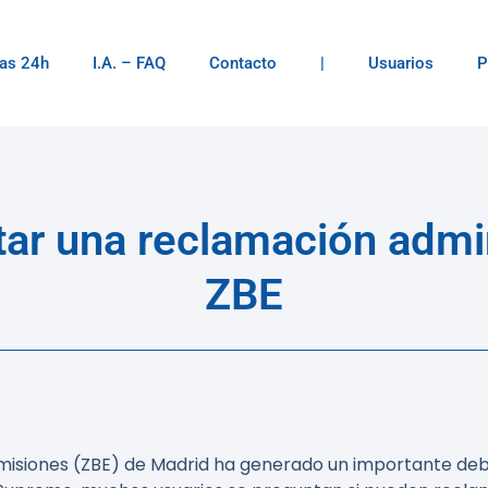
as 24h
I.A. – FAQ
Contacto
|
Usuarios
P
ar una reclamación admin
ZBE
misiones (ZBE) de Madrid ha generado un importante debat