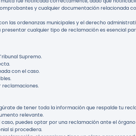
 la multa fue notificada correctamente, dado que notifica
comprobantes y cualquier documentación relacionada con 
e con las ordenanzas municipales y el derecho administrat
a presentar cualquier tipo de reclamación es esencial p
l Tribunal Supremo.
ecta.
nada con el caso.
bles.
ar reclamaciones.
egúrate de tener toda la información que respalde tu recla
ocumento relevante.
 caso, puedes optar por una reclamación ante el órgano 
ial si procediera.