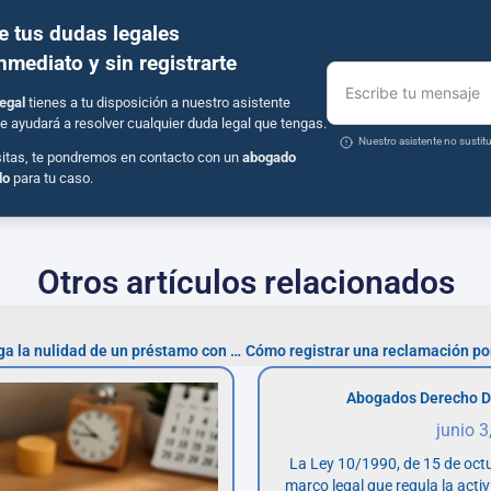
e tus dudas legales
inmediato y sin registrarte
Escribe tu mensaje
egal
tienes a tu disposición a nuestro asistente
e ayudará a resolver cualquier duda legal que tengas.
Nuestro asistente no susti
sitas, te pondremos en contacto con un
abogado
do
para tu caso.
Otros artículos relacionados
¿Qué hacer si tu entidad niega la nulidad de un préstamo con interés usurario?
Abogados Derecho D
junio 3
La Ley 10/1990, de 15 de octu
marco legal que regula la acti