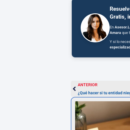
Resuelv
Gratis, 
En
Asesor.L
Amara
que t
Y si lo nece
especializa
ANTERIOR