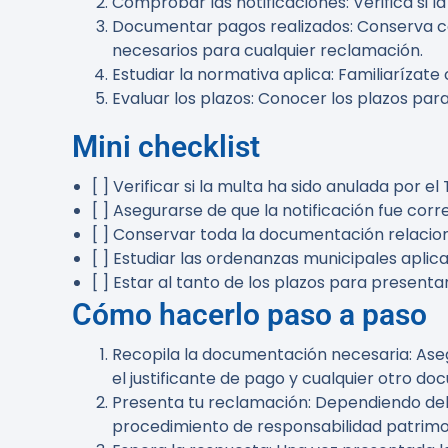
Comprobar las notificaciones
: Verifica si
Documentar pagos realizados
: Conserva 
necesarios para cualquier reclamación.
Estudiar la normativa aplica
: Familiarízat
Evaluar los plazos
: Conocer los plazos par
Mini checklist
[ ] Verificar si la multa ha sido anulada por e
[ ] Asegurarse de que la notificación fue corr
[ ] Conservar toda la documentación relacio
[ ] Estudiar las ordenanzas municipales aplica
[ ] Estar al tanto de los plazos para present
Cómo hacerlo paso a paso
Recopila la documentación necesaria
: As
el justificante de pago y cualquier otro d
Presenta tu reclamación
: Dependiendo del
procedimiento de responsabilidad patrimon