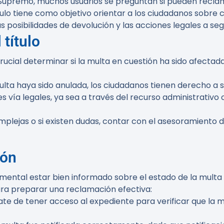
 Supremo, muchos usuarios se preguntan si pueden reclam
tículo tiene como objetivo orientar a los ciudadanos sob
s posibilidades de devolución y las acciones legales a segu
 título
 crucial determinar si la multa en cuestión ha sido afecta
ulta haya sido anulada, los ciudadanos tienen derecho a s
es vía legales, ya sea a través del recurso administrativo
omplejas o si existen dudas, contar con el asesoramiento
ión
amental estar bien informado sobre el estado de la multa
ara preparar una reclamación efectiva:
ate de tener acceso al expediente para verificar que la