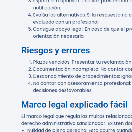
Espera la respuesta
: Una vez presentada l
notificación.
Evalúa las alternativas
: Si la respuesta no
evaluado con un profesional.
Consigue apoyo legal
: En caso de que el p
orientación necesaria.
Riesgos y errores
Plazos vencidos
: Presentar tu reclamación
Documentación incompleta
: No contar c
Desconocimiento de procedimientos
: Ign
No contar con asesoramiento profesional
decisiones desfavorables.
Marco legal explicado fácil
El marco legal que regula las multas relacionad
derecho administrativo sancionador. Existen d
Nulidad de pleno derecho
: Esto ocurre cuando