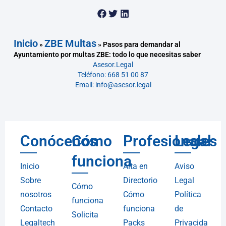
Inicio
ZBE Multas
»
»
Pasos para demandar al
Ayuntamiento por multas ZBE: todo lo que necesitas saber
Asesor.Legal
Teléfono: 668 51 00 87
Email: info@asesor.legal
Conócenos
Cómo
Profesionales
Legal
funciona
Inicio
Alta en
Aviso
Sobre
Directorio
Legal
Cómo
nosotros
Cómo
Política
funciona
Contacto
funciona
de
Solicita
Legaltech
Packs
Privacida