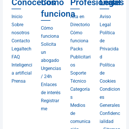
Conócenos
Cómo
Profesionales
Legal
funciona
Inicio
Alta en
Aviso
Sobre
Directorio
Legal
Cómo
nosotros
Cómo
Política
funciona
Contacto
funciona
de
Solicita
Legaltech
Packs
Privacida
un
FAQ
Publicitari
d
abogado
Inteligenci
os
Política
Urgencias
a artificial
Soporte
de
/ 24h
Prensa
Técnico
Cookies
Enlaces
Categoría
Condicion
de interés
s
es
Registrar
Medios
Generales
me
de
Confidenc
comunica
ialidad