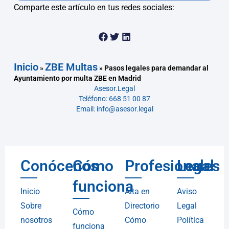
Comparte este artículo en tus redes sociales:
Inicio
ZBE Multas
»
»
Pasos legales para demandar al
Ayuntamiento por multa ZBE en Madrid
Asesor.Legal
Teléfono: 668 51 00 87
Email: info@asesor.legal
Conócenos
Cómo
Profesionales
Legal
funciona
Inicio
Alta en
Aviso
Sobre
Directorio
Legal
Cómo
nosotros
Cómo
Política
funciona