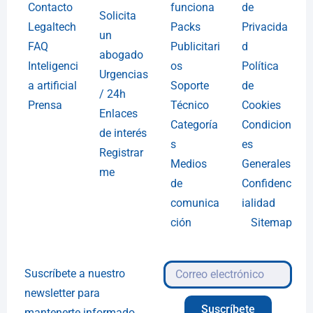
Contacto
funciona
de
Solicita
Legaltech
Packs
Privacida
un
FAQ
Publicitari
d
abogado
Inteligenci
os
Política
Urgencias
a artificial
Soporte
de
/ 24h
Prensa
Técnico
Cookies
Enlaces
Categoría
Condicion
de interés
s
es
Registrar
Medios
Generales
me
de
Confidenc
comunica
ialidad
ción
Sitemap
Suscríbete a nuestro
newsletter para
Suscríbete
mantenerte informado