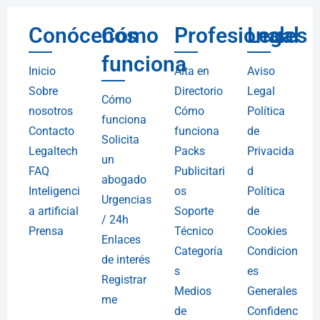
Conócenos
Cómo
Profesionales
Legal
funciona
Inicio
Alta en
Aviso
Sobre
Directorio
Legal
Cómo
nosotros
Cómo
Política
funciona
Contacto
funciona
de
Solicita
Legaltech
Packs
Privacida
un
FAQ
Publicitari
d
abogado
Inteligenci
os
Política
Urgencias
a artificial
Soporte
de
/ 24h
Prensa
Técnico
Cookies
Enlaces
Categoría
Condicion
de interés
s
es
Registrar
Medios
Generales
me
de
Confidenc