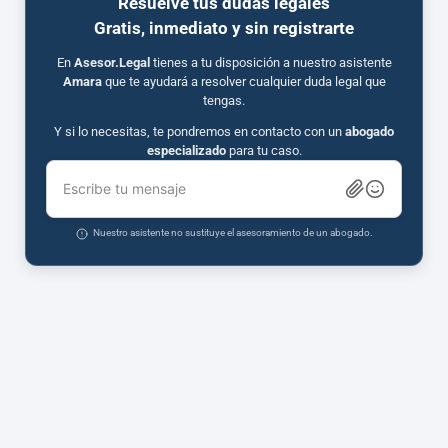
Resuelve tus dudas legales
Gratis, inmediato y sin registrarte
En
Asesor.Legal
tienes a tu disposición a nuestro asistente
Amara
que te ayudará a resolver cualquier duda legal que
tengas.
Y si lo necesitas, te pondremos en contacto con un
abogado
especializado
para tu caso.
Escribe tu mensaje
Nuestro asistente no sustituye el asesoramiento de un abogado.