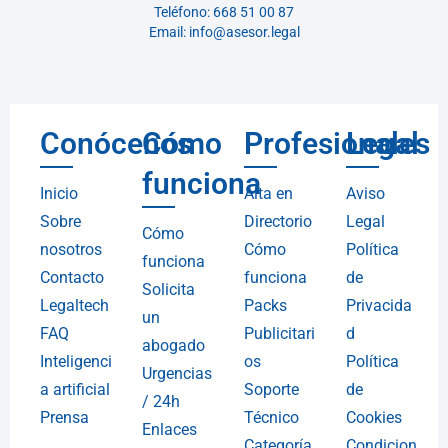
Teléfono: 668 51 00 87
Email: info@asesor.legal
Conócenos
Cómo
Profesionales
Legal
funciona
Inicio
Alta en
Aviso
Sobre
Directorio
Legal
Cómo
nosotros
Cómo
Política
funciona
Contacto
funciona
de
Solicita
Legaltech
Packs
Privacida
un
FAQ
Publicitari
d
abogado
Inteligenci
os
Política
Urgencias
a artificial
Soporte
de
/ 24h
Prensa
Técnico
Cookies
Enlaces
Categoría
Condicion