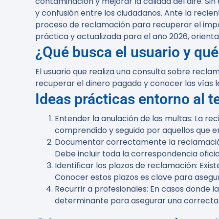
contaminación y mejorar la calidad del aire. Si
y confusión entre los ciudadanos. Ante la recie
proceso de reclamación para recuperar el impor
práctica y actualizada para el año 2026, orien
¿Qué busca el usuario y qué
El usuario que realiza una consulta sobre recl
recuperar el dinero pagado y conocer las vías l
Ideas prácticas entorno al 
Entender la anulación de las multas
: La r
comprendido y seguido por aquellos que en
Documentar correctamente la reclamaci
Debe incluir toda la correspondencia ofici
Identificar los plazos de reclamación
: Exi
Conocer estos plazos es clave para asegur
Recurrir a profesionales
: En casos donde 
determinante para asegurar una correcta r