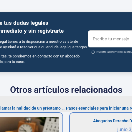
e tus dudas legales
inmediato y sin registrarte
Escribe tu mensaje
egal
tienes a tu disposición a nuestro asistente
e ayudará a resolver cualquier duda legal que tengas.
Nuestro asistente no susti
sitas, te pondremos en contacto con un
abogado
do
para tu caso.
Otros artículos relacionados
Costes y honorarios para reclamar la nulidad de un préstamo con TAE abusiva
Abogados Derecho D
junio 3