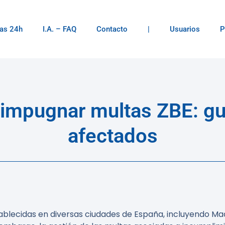
as 24h
I.A. – FAQ
Contacto
|
Usuarios
P
 impugnar multas ZBE: g
afectados
tablecidas en diversas ciudades de España, incluyendo Ma