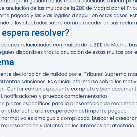
n embargo, la gestión de las multas asociadas a incumpli
nte anulación de las multas de la ZBE de Madrid por el T
te pagado y las vías legales a seguir en estos casos. Es
tando a los afectados sobre cómo proceder en sus reclam
 espera resolver?
amaciones relacionadas con multas de la ZBE de Madrid bu
egales disponibles tras la anulación de estas multas por 
tema
eciente declaración de nulidad por el Tribunal Supremo 
frentan sanciones. Es crucial informarse sobre los motiv
ón
: Contar con un expediente completo y bien documenta
al, notificaciones y pruebas complementarias.
sten plazos específicos para la presentación de reclamac
ar el derecho a la recuperación del importe pagado.
la normativa es ambigua o complicada, buscar el asesora
epresentación y defensa de los intereses del afectado.