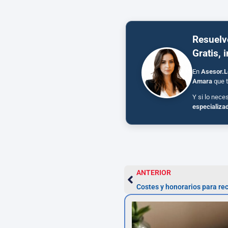
Resuelv
Gratis, 
En
Asesor.L
Amara
que t
Y si lo nece
especializa
ANTERIOR