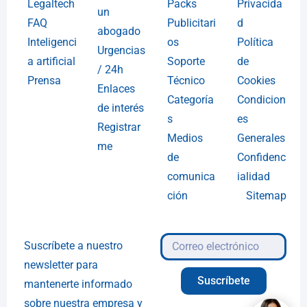
Legaltech
Packs
Privacida
un
FAQ
Publicitari
d
abogado
Inteligenci
os
Política
Urgencias
a artificial
Soporte
de
/ 24h
Prensa
Técnico
Cookies
Enlaces
Categoría
Condicion
de interés
s
es
Registrar
Medios
Generales
me
de
Confidenc
comunica
ialidad
ción
Sitemap
Suscríbete a nuestro
newsletter para
Suscríbete
mantenerte informado
sobre nuestra empresa y