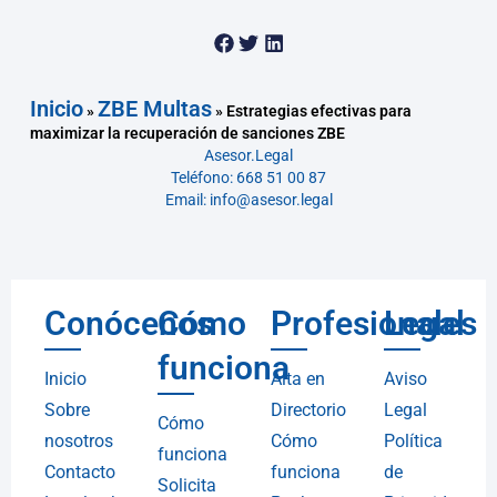
Inicio
ZBE Multas
»
»
Estrategias efectivas para
maximizar la recuperación de sanciones ZBE
Asesor.Legal
Teléfono: 668 51 00 87
Email: info@asesor.legal
Conócenos
Cómo
Profesionales
Legal
funciona
Inicio
Alta en
Aviso
Sobre
Directorio
Legal
Cómo
nosotros
Cómo
Política
funciona
Contacto
funciona
de
Solicita