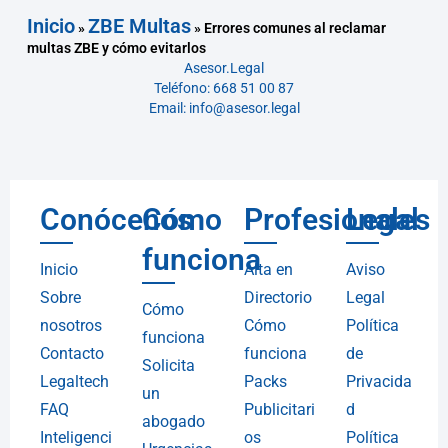
Inicio
ZBE Multas
»
»
Errores comunes al reclamar
multas ZBE y cómo evitarlos
Asesor.Legal
Teléfono: 668 51 00 87
Email: info@asesor.legal
Conócenos
Cómo
Profesionales
Legal
funciona
Inicio
Alta en
Aviso
Sobre
Directorio
Legal
Cómo
nosotros
Cómo
Política
funciona
Contacto
funciona
de
Solicita
Legaltech
Packs
Privacida
un
FAQ
Publicitari
d
abogado
Inteligenci
os
Política