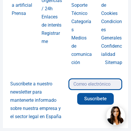
Urgencias
a artificial
Soporte
de
/ 24h
Prensa
Técnico
Cookies
Enlaces
Categoría
Condicion
de interés
s
es
Registrar
Medios
Generales
me
de
Confidenc
comunica
ialidad
ción
Sitemap
Suscríbete a nuestro
newsletter para
Suscríbete
mantenerte informado
sobre nuestra empresa y
el sector legal en España