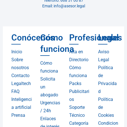
Teléfono: 668 51 00 87
Email: info@asesor.legal
Conócenos
Cómo
Profesionales
Legal
funciona
Inicio
Alta en
Aviso
Sobre
Directorio
Legal
Cómo
nosotros
Cómo
Política
funciona
Contacto
funciona
de
Solicita
Legaltech
Packs
Privacida
un
FAQ
Publicitari
d
abogado
Inteligenci
os
Política
Urgencias
a artificial
Soporte
de
/ 24h
Prensa
Técnico
Cookies
Enlaces
Categoría
Condicion
de interés