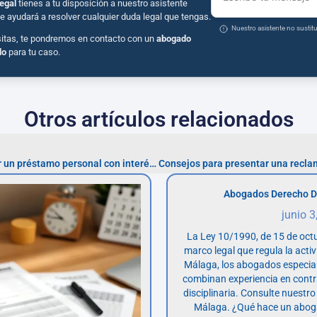
egal
tienes a tu disposición a nuestro asistente
e ayudará a resolver cualquier duda legal que tengas.
Nuestro asistente no susti
sitas, te pondremos en contacto con un
abogado
do
para tu caso.
Otros artículos relacionados
Impacto financiero de anular un préstamo personal con interés abusivo
Abogados Derecho D
junio 3
La Ley 10/1990, de 15 de octu
marco legal que regula la acti
Málaga, los abogados especia
combinan experiencia en contr
disciplinaria. Consulte nuestro
Málaga. ¿Qué hace un abog