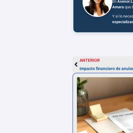
En
Asesor.L
Amara
que t
Y si lo nece
especializa
ANTERIOR