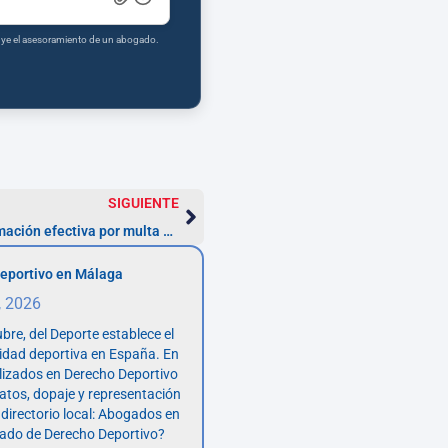
tuye el asesoramiento de un abogado.
SIGUIENTE
Consejos para presentar una reclamación efectiva por multa ZBE en Madrid
eportivo en Málaga
, 2026
bre, del Deporte establece el
vidad deportiva en España. En
lizados en Derecho Deportivo
atos, dopaje y representación
 directorio local: Abogados en
ado de Derecho Deportivo?