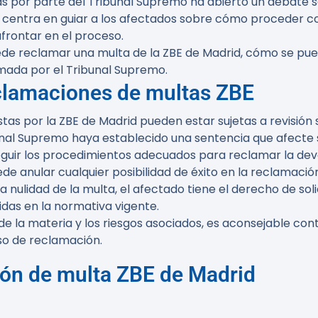
s por parte del Tribunal Supremo ha abierto un debate so
se centra en guiar a los afectados sobre cómo proceder c
afrontar en el proceso.
puede reclamar una multa de la ZBE de Madrid, cómo se pued
irmada por el Tribunal Supremo.
eclamaciones de multas ZBE
stas por la ZBE de Madrid pueden estar sujetas a revisión
unal Supremo haya establecido una sentencia que afecte s
eguir los procedimientos adecuados para reclamar la devo
e anular cualquier posibilidad de éxito en la reclamació
 la nulidad de la multa, el afectado tiene el derecho de so
das en la normativa vigente.
 de la materia y los riesgos asociados, es aconsejable co
so de reclamación.
ón de multa ZBE de Madrid