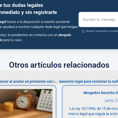
e tus dudas legales
inmediato y sin registrarte
Escribe tu mensaje
egal
tienes a tu disposición a nuestro asistente
e ayudará a resolver cualquier duda legal que tengas.
Nuestro asistente no susti
sitas, te pondremos en contacto con un
abogado
do
para tu caso.
Otros artículos relacionados
¿Cuánto dinero puedes recuperar al anular un préstamo con interés usurario?
Abogados Derecho D
junio 3
La Ley 10/1990, de 15 de octu
marco legal que regula la acti