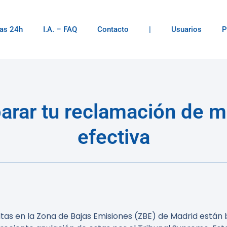
as 24h
I.A. – FAQ
Contacto
|
Usuarios
P
arar tu reclamación de 
efectiva
tas en la Zona de Bajas Emisiones (ZBE) de Madrid est