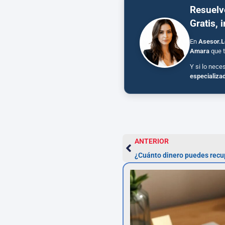
Resuelv
Gratis, 
En
Asesor.L
Amara
que t
Y si lo nece
especializa
ANTERIOR