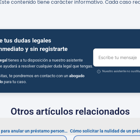
Este contenido tiene carácter informativo. Cada caso req
e tus dudas legales
inmediato y sin registrarte
Escribe tu mensaje
egal
tienes a tu disposición a nuestro asistente
e ayudará a resolver cualquier duda legal que tengas.
Nuestro asistente no susti
sitas, te pondremos en contacto con un
abogado
do
para tu caso.
Otros artículos relacionados
¿Qué documentos necesitas para anular un préstamo personal con interés usurario?