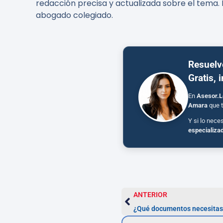
redacción precisa y actualizada sobre el tema. 
abogado colegiado.
Resuelv
Gratis, 
En
Asesor.L
Amara
que t
Y si lo nece
especializa
ANTERIOR