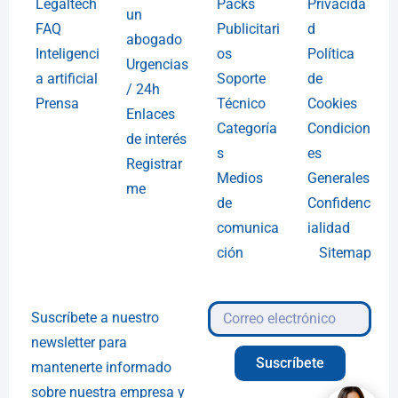
Legaltech
Packs
Privacida
un
FAQ
Publicitari
d
abogado
Inteligenci
os
Política
Urgencias
a artificial
Soporte
de
/ 24h
Prensa
Técnico
Cookies
Enlaces
Categoría
Condicion
de interés
s
es
Registrar
Medios
Generales
me
de
Confidenc
comunica
ialidad
ción
Sitemap
Suscríbete a nuestro
newsletter para
Suscríbete
mantenerte informado
sobre nuestra empresa y