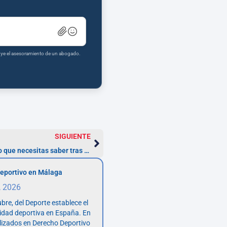
tuye el asesoramiento de un abogado.
SIGUIENTE
Cómo recuperar multas ZBE: todo lo que necesitas saber tras la anulación
eportivo en Málaga
, 2026
bre, del Deporte establece el
vidad deportiva en España. En
lizados en Derecho Deportivo