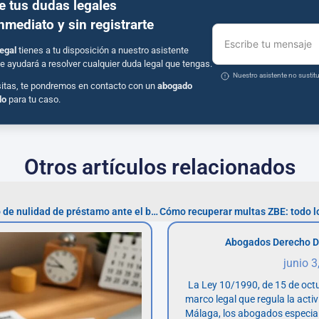
e tus dudas legales
inmediato y sin registrarte
Escribe tu mensaje
egal
tienes a tu disposición a nuestro asistente
e ayudará a resolver cualquier duda legal que tengas.
Nuestro asistente no susti
sitas, te pondremos en contacto con un
abogado
do
para tu caso.
Otros artículos relacionados
Pasos para defender tu caso de nulidad de préstamo ante el banco
Abogados Derecho D
junio 3
La Ley 10/1990, de 15 de octu
marco legal que regula la acti
Málaga, los abogados especia