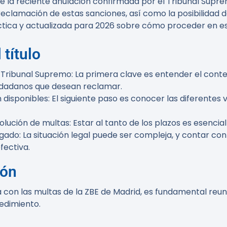
de la reciente anulación confirmada por el Tribunal Supr
eclamación de estas sanciones, así como la posibilidad d
tica y actualizada para 2026 sobre cómo proceder en est
 título
 Tribunal Supremo
: La primera clave es entender el conte
iudadanos que desean reclamar.
 disponibles
: El siguiente paso es conocer las diferentes 
volución de multas
: Estar al tanto de los plazos es esenci
ogado
: La situación legal puede ser compleja, y contar co
ectiva.
ión
 con las multas de la ZBE de Madrid, es fundamental reun
edimiento.