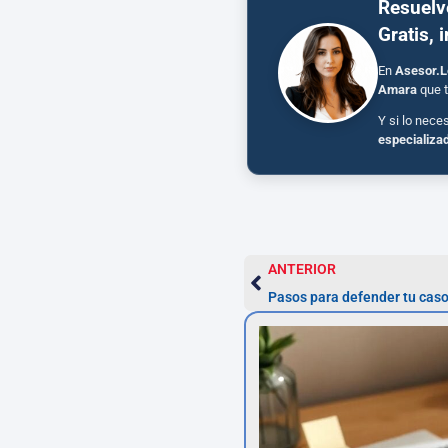
Resuelv
Gratis, 
En
Asesor.L
Amara
que t
Y si lo nece
especializa
ANTERIOR