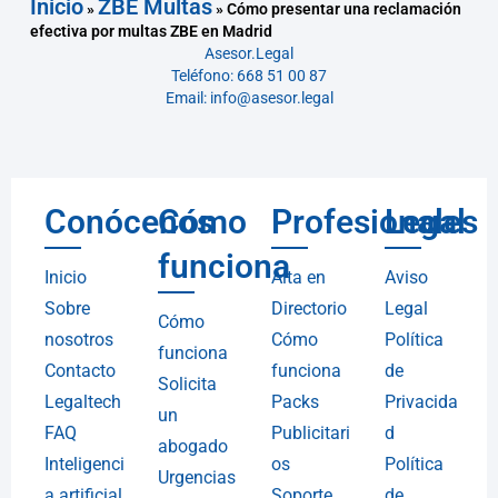
Inicio
ZBE Multas
»
»
Cómo presentar una reclamación
efectiva por multas ZBE en Madrid
Asesor.Legal
Teléfono: 668 51 00 87
Email: info@asesor.legal
Conócenos
Cómo
Profesionales
Legal
funciona
Inicio
Alta en
Aviso
Sobre
Directorio
Legal
Cómo
nosotros
Cómo
Política
funciona
Contacto
funciona
de
Solicita
Legaltech
Packs
Privacida
un
FAQ
Publicitari
d
abogado
Inteligenci
os
Política
Urgencias
a artificial
Soporte
de