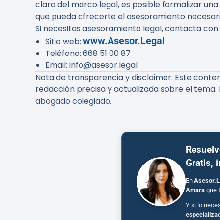
clara del marco legal, es posible formalizar un
que pueda ofrecerte el asesoramiento necesari
Si necesitas asesoramiento legal, contacta con
www.Asesor.Legal
Sitio web
:
Teléfono
: 668 51 00 87
Email
: info@asesor.legal
Nota de transparencia y disclaimer
: Este conte
redacción precisa y actualizada sobre el tema. 
abogado colegiado.
Resuelv
Gratis, 
En
Asesor.L
Amara
que t
Y si lo nece
especializa