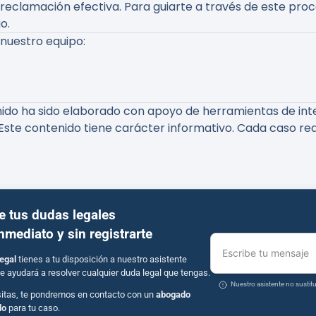
a reclamación efectiva. Para guiarte a través de este pro
o.
 nuestro equipo:
nido ha sido elaborado con apoyo de herramientas de intel
Este contenido tiene carácter informativo. Cada caso req
e tus dudas legales
inmediato y sin registrarte
Escribe tu mensaje
egal
tienes a tu disposición a nuestro asistente
e ayudará a resolver cualquier duda legal que tengas.
Nuestro asistente no susti
sitas, te pondremos en contacto con un
abogado
do
para tu caso.