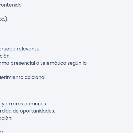
contenido.
c.).
 prueba relevante.
ción.
orma presencial o telemática según lo
uerimiento adicional.
s y errores comunes:
érdida de oportunidades.
ación.
r.