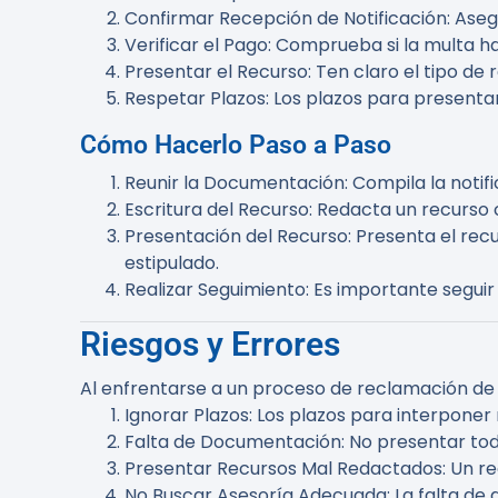
Confirmar Recepción de Notificación
: Ase
Verificar el Pago
: Comprueba si la multa ha
Presentar el Recurso
: Ten claro el tipo de
Respetar Plazos
: Los plazos para presenta
Cómo Hacerlo Paso a Paso
Reunir la Documentación
: Compila la notif
Escritura del Recurso
: Redacta un recurso 
Presentación del Recurso
: Presenta el re
estipulado.
Realizar Seguimiento
: Es importante seguir
Riesgos y Errores
Al enfrentarse a un proceso de reclamación de 
Ignorar Plazos
: Los plazos para interponer
Falta de Documentación
: No presentar to
Presentar Recursos Mal Redactados
: Un r
No Buscar Asesoría Adecuada
: La falta d