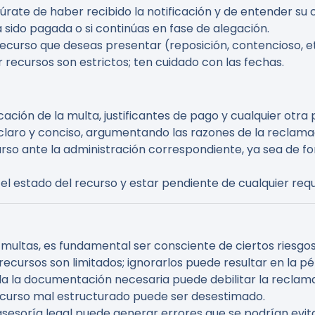
gúrate de haber recibido la notificación y de entender su 
 sido pagada o si continúas en fase de alegación.
 recurso que deseas presentar (reposición, contencioso, et
r recursos son estrictos; ten cuidado con las fechas.
icación de la multa, justificantes de pago y cualquier otra
claro y conciso, argumentando las razones de la reclama
curso ante la administración correspondiente, ya sea de f
 el estado del recurso y estar pendiente de cualquier req
multas, es fundamental ser consciente de ciertos riesgo
 recursos son limitados; ignorarlos puede resultar en la p
da la documentación necesaria puede debilitar la reclam
ecurso mal estructurado puede ser desestimado.
e asesoría legal puede generar errores que se podrían evita