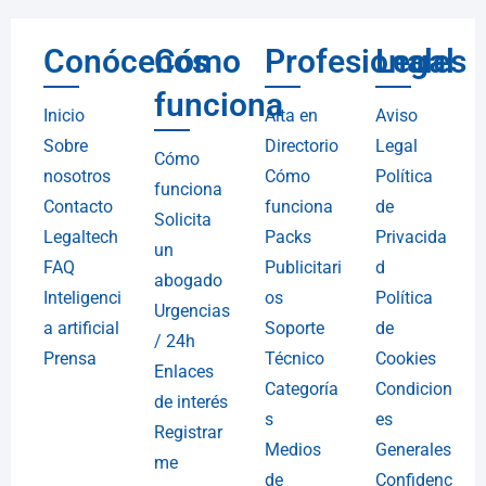
Conócenos
Cómo
Profesionales
Legal
funciona
Inicio
Alta en
Aviso
Sobre
Directorio
Legal
Cómo
nosotros
Cómo
Política
funciona
Contacto
funciona
de
Solicita
Legaltech
Packs
Privacida
un
FAQ
Publicitari
d
abogado
Inteligenci
os
Política
Urgencias
a artificial
Soporte
de
/ 24h
Prensa
Técnico
Cookies
Enlaces
Categoría
Condicion
de interés
s
es
Registrar
Medios
Generales
me
de
Confidenc