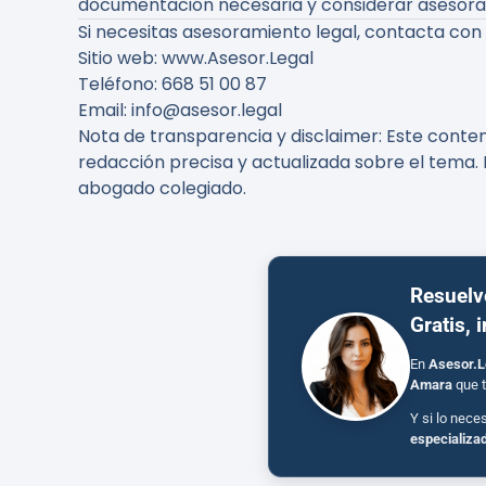
documentación necesaria y considerar asesoram
Si necesitas asesoramiento legal, contacta con
Sitio web
: www.Asesor.Legal
Teléfono
: 668 51 00 87
Email
: info@asesor.legal
Nota de transparencia y disclaimer
: Este conte
redacción precisa y actualizada sobre el tema. 
abogado colegiado.
Resuelv
Gratis, 
En
Asesor.L
Amara
que t
Y si lo nece
especializa