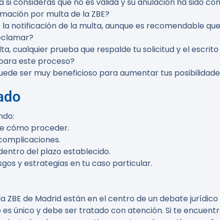
lta si consideras que no es válida y su anulación ha sido c
amación por multa de la ZBE?
la notificación de la multa, aunque es recomendable que 
eclamar?
ulta, cualquier prueba que respalde tu solicitud y el escri
para este proceso?
uede ser muy beneficioso para aumentar tus posibilidades
ado
ndo:
 de cómo proceder.
complicaciones.
entro del plazo establecido.
gos y estrategias en tu caso particular.
a ZBE de Madrid están en el centro de un debate jurídic
s único y debe ser tratado con atención. Si te encuentra