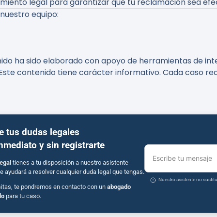
iento legal para garantizar que tu reclamación sea efec
 nuestro equipo:
nido ha sido elaborado con apoyo de herramientas de intel
Este contenido tiene carácter informativo. Cada caso req
e tus dudas legales
inmediato y sin registrarte
Escribe tu mensaje
egal
tienes a tu disposición a nuestro asistente
e ayudará a resolver cualquier duda legal que tengas.
Nuestro asistente no susti
sitas, te pondremos en contacto con un
abogado
do
para tu caso.