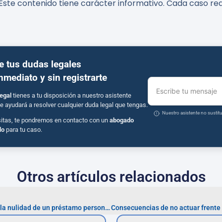
Este contenido tiene carácter informativo. Cada caso req
e tus dudas legales
inmediato y sin registrarte
Escribe tu mensaje
egal
tienes a tu disposición a nuestro asistente
e ayudará a resolver cualquier duda legal que tengas.
Nuestro asistente no susti
sitas, te pondremos en contacto con un
abogado
do
para tu caso.
Otros artículos relacionados
Errores comunes al solicitar la nulidad de un préstamo personal usurario: evítalos