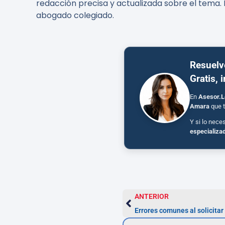
redacción precisa y actualizada sobre el tema. 
abogado colegiado.
Resuelv
Gratis, 
En
Asesor.L
Amara
que t
Y si lo nece
especializa
ANTERIOR