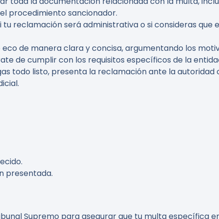
lar toda la documentación relacionada con la multa, inc
 el procedimiento sancionador.
 tu reclamación será administrativa o si consideras que es
 eco de manera clara y concisa, argumentando los motivos 
 de cumplir con los requisitos específicos de la entidad 
s todo listo, presenta la reclamación ante la autoridad
cial.
ecido.
n presentada.
Tribunal Supremo para asegurar que tu multa específica en