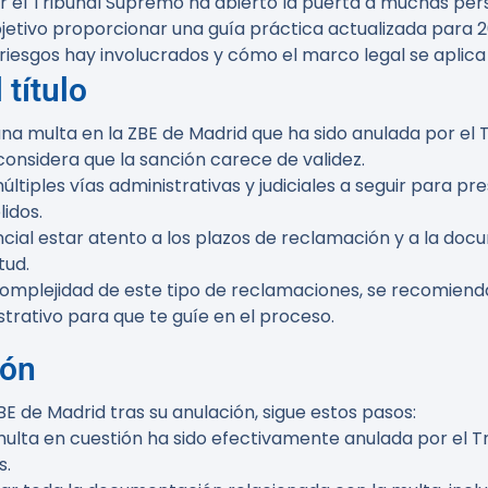
or el Tribunal Supremo ha abierto la puerta a muchas pe
bjetivo proporcionar una guía práctica actualizada para
esgos hay involucrados y cómo el marco legal se aplica 
 título
una multa en la ZBE de Madrid que ha sido anulada por el
onsidera que la sanción carece de validez.
últiples vías administrativas y judiciales a seguir para p
idos.
cial estar atento a los plazos de reclamación y a la do
tud.
omplejidad de este tipo de reclamaciones, se recomiend
rativo para que te guíe en el proceso.
ión
BE de Madrid tras su anulación, sigue estos pasos:
ulta en cuestión ha sido efectivamente anulada por el 
s.