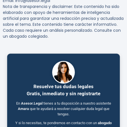
Email: info@asesor.legal
Nota de transparencia y disclaimer
: Este contenido ha sido
elaborado con apoyo de herramientas de inteligencia
artificial para garantizar una redacción precisa y actualizada
sobre el tema. Este contenido tiene carácter informativo.
Cada caso requiere un análisis personalizado. Consulte con
un abogado colegiado.
Resuelve tus dudas legales
Gratis, inmediato y sin registrarte
En
Asesor.Legal
tienes a tu disposición a nuestro asistente
Amara
que te ayudará a resolver cualquier duda legal que
tengas.
Y si lo necesitas, te pondremos en contacto con un
abogado