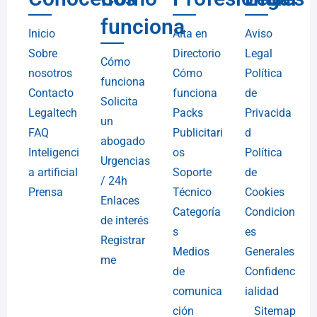
funciona
Inicio
Alta en
Aviso
Sobre
Directorio
Legal
Cómo
nosotros
Cómo
Política
funciona
Contacto
funciona
de
Solicita
Legaltech
Packs
Privacida
un
FAQ
Publicitari
d
abogado
Inteligenci
os
Política
Urgencias
a artificial
Soporte
de
/ 24h
Prensa
Técnico
Cookies
Enlaces
Categoría
Condicion
de interés
s
es
Registrar
Medios
Generales
me
de
Confidenc
comunica
ialidad
ción
Sitemap