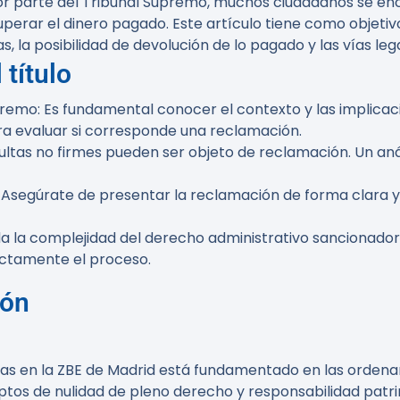
por parte del Tribunal Supremo, muchos ciudadanos se en
uperar el dinero pagado. Este artículo tiene como objeti
la posibilidad de devolución de lo pagado y las vías legale
 título
premo
: Es fundamental conocer el contexto y las implicac
ra evaluar si corresponde una reclamación.
multas no firmes pueden ser objeto de reclamación. Un aná
: Asegúrate de presentar la reclamación de forma clara 
da la complejidad del derecho administrativo sancionador
rectamente el proceso.
ión
tas en la ZBE de Madrid está fundamentado en las ordena
tos de nulidad de pleno derecho y responsabilidad patri