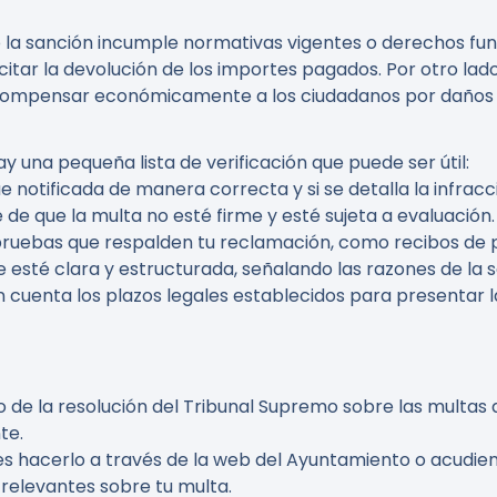
 la sanción incumple normativas vigentes o derechos fu
citar la devolución de los importes pagados. Por otro lado
 compensar económicamente a los ciudadanos por daños c
ay una pequeña lista de verificación que puede ser útil:
 fue notificada de manera correcta y si se detalla la infr
 de que la multa no esté firme y esté sujeta a evaluación.
 pruebas que respalden tu reclamación, como recibos de p
 esté clara y estructurada, señalando las razones de la s
n cuenta los plazos legales establecidos para presentar l
nto de la resolución del Tribunal Supremo sobre las multas
te.
es hacerlo a través de la web del Ayuntamiento o acudien
 relevantes sobre tu multa.