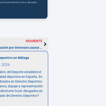
tuye el asesoramiento de un abogado.
SIGUIENTE
Tácticas para maximizar tu recuperación por intereses usurarios en préstamos personales
eportivo en Málaga
, 2026
bre, del Deporte establece el
vidad deportiva en España. En
lizados en Derecho Deportivo
atos, dopaje y representación
 directorio local: Abogados en
ado de Derecho Deportivo?