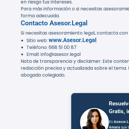
en riesgo tus intereses.
Para más información o si necesitas asesoramie
forma adecuada.
Contacto Asesor.Legal
Si necesitas asesoramiento legal, contacta con
www.Asesor.Legal
Sitio web:
Teléfono: 668 51 00 87
Email: info@asesor.legal
Nota de transparencia y disclaimer:
Este conteni
redacción precisa y actualizada sobre el tema. 
abogado colegiado.
Resuelv
Gratis, 
En
Asesor.L
Amara
que t