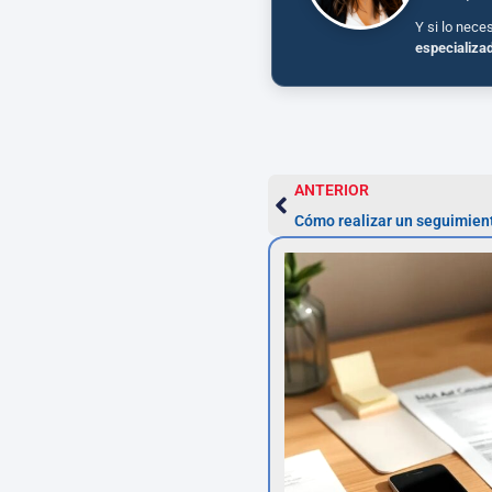
Y si lo nece
especializa
ANTERIOR