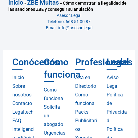
Inicio
ZBE Multas
»
»
Cómo demostrar la ilegalidad de
las sanciones ZBE y conseguir su anulación
Asesor.Legal
Teléfono: 668 51 00 87
Email: info@asesor.legal
Conócenos
Cómo
Profesionales
Legal
funciona
Inicio
Alta en
Aviso
Sobre
Directorio
Legal
Cómo
nosotros
Cómo
Política
funciona
Contacto
funciona
de
Solicita
Legaltech
Packs
Privacida
un
FAQ
Publicitari
d
abogado
Inteligenci
os
Política
Urgencias
a artificial
Soporte
de