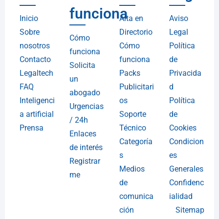
funciona
Inicio
Alta en
Aviso
Sobre
Directorio
Legal
Cómo
nosotros
Cómo
Política
funciona
Contacto
funciona
de
Solicita
Legaltech
Packs
Privacida
un
FAQ
Publicitari
d
abogado
Inteligenci
os
Política
Urgencias
a artificial
Soporte
de
/ 24h
Prensa
Técnico
Cookies
Enlaces
Categoría
Condicion
de interés
s
es
Registrar
Medios
Generales
me
de
Confidenc
comunica
ialidad
ción
Sitemap