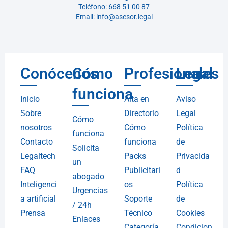
Teléfono: 668 51 00 87
Email: info@asesor.legal
Conócenos
Cómo
Profesionales
Legal
funciona
Inicio
Alta en
Aviso
Sobre
Directorio
Legal
Cómo
nosotros
Cómo
Política
funciona
Contacto
funciona
de
Solicita
Legaltech
Packs
Privacida
un
FAQ
Publicitari
d
abogado
Inteligenci
os
Política
Urgencias
a artificial
Soporte
de
/ 24h
Prensa
Técnico
Cookies
Enlaces
Categoría
Condicion