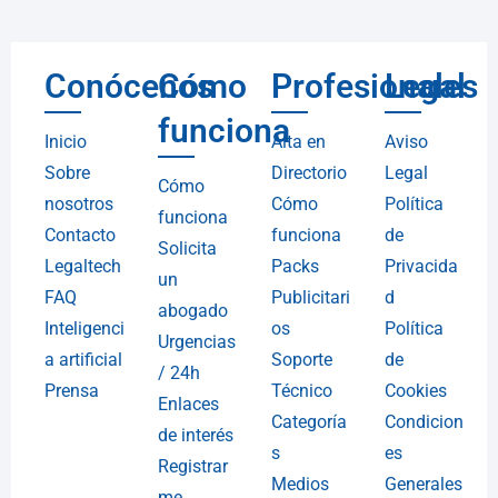
Conócenos
Cómo
Profesionales
Legal
funciona
Inicio
Alta en
Aviso
Sobre
Directorio
Legal
Cómo
nosotros
Cómo
Política
funciona
Contacto
funciona
de
Solicita
Legaltech
Packs
Privacida
un
FAQ
Publicitari
d
abogado
Inteligenci
os
Política
Urgencias
a artificial
Soporte
de
/ 24h
Prensa
Técnico
Cookies
Enlaces
Categoría
Condicion
de interés
s
es
Registrar
Medios
Generales
me