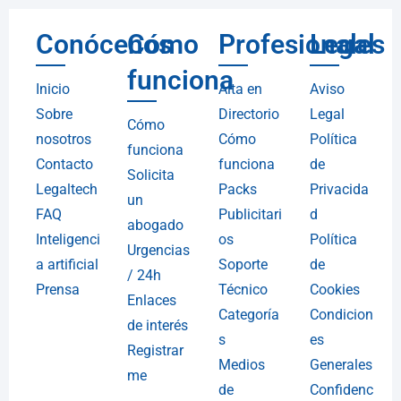
Conócenos
Cómo
Profesionales
Legal
funciona
Inicio
Alta en
Aviso
Sobre
Directorio
Legal
Cómo
nosotros
Cómo
Política
funciona
Contacto
funciona
de
Solicita
Legaltech
Packs
Privacida
un
FAQ
Publicitari
d
abogado
Inteligenci
os
Política
Urgencias
a artificial
Soporte
de
/ 24h
Prensa
Técnico
Cookies
Enlaces
Categoría
Condicion
de interés
s
es
Registrar
Medios
Generales
me
de
Confidenc