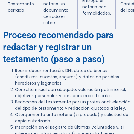
Entrega al
Testamento
notario un
Confid
notario con
cerrado
documento
del co
formalidades.
cerrado en
sobre.
Proceso recomendado para
redactar y registrar un
testamento (paso a paso)
Reunir documentación: DNI, datos de bienes
(escrituras, cuentas, seguros) y datos de posibles
herederos y legatarios.
Consulta inicial con abogado: valoración patrimonial,
objetivos personales y consecuencias fiscales.
Redacción del testamento por un profesional: elección
del tipo de testamento y redacción ajustada a la ley.
Otorgamiento ante notario (si procede) y solicitud de
copia autorizada.
Inscripción en el Registro de Últimas Voluntades y, si
interesa, en otros registros (por ejemplo, bienes