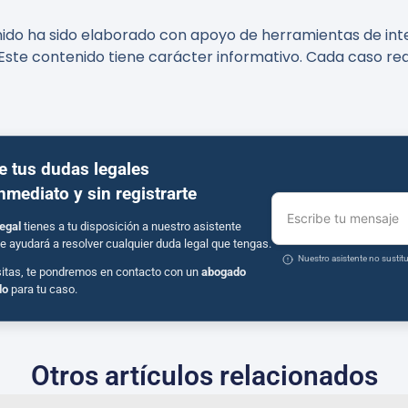
nido ha sido elaborado con apoyo de herramientas de intel
Este contenido tiene carácter informativo. Cada caso req
e tus dudas legales
inmediato y sin registrarte
Escribe tu mensaje
egal
tienes a tu disposición a nuestro asistente
e ayudará a resolver cualquier duda legal que tengas.
Nuestro asistente no susti
sitas, te pondremos en contacto con un
abogado
do
para tu caso.
Otros artículos relacionados