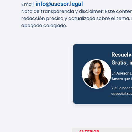
info@asesor.legal
Email:
Nota de transparencia y disclaimer
: Este conte
redacción precisa y actualizada sobre el tema. 
abogado colegiado.
Resuelv
Gratis, 
En
Asesor.L
Amara
que t
Y si lo nece
especializa
ANTERIOR