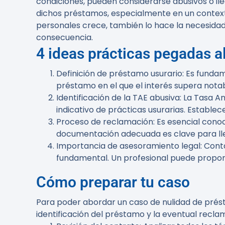
condiciones, pueden considerarse abusivos o ileg
dichos préstamos, especialmente en un context
personales crece, también lo hace la necesida
consecuencia.
4 ideas prácticas pegadas al
Definición de préstamo usurario
: Es funda
préstamo en el que el interés supera not
Identificación de la TAE abusiva
: La Tasa A
indicativo de prácticas usurarias. Establ
Proceso de reclamación
: Es esencial con
documentación adecuada es clave para ll
Importancia de asesoramiento legal
: Cont
fundamental. Un profesional puede propor
Cómo preparar tu caso
Para poder abordar un caso de nulidad de présta
identificación del préstamo y la eventual recla