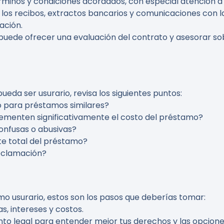
términos y condiciones acordados, con especial atención a 
 los recibos, extractos bancarios y comunicaciones con 
ación.
 puede ofrecer una evaluación del contrato y asesorar sob
da ser usurario, revisa los siguientes puntos:
o para préstamos similares?
rementen significativamente el costo del préstamo?
confusas o abusivas?
e total del préstamo?
eclamación?
mo usurario, estos son los pasos que deberías tomar:
as, intereses y costos.
to legal para entender mejor tus derechos y las opciones