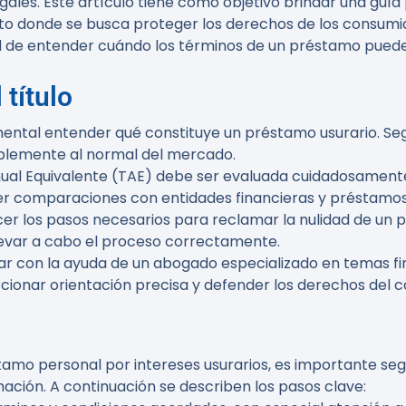
ales. Este artículo tiene como objetivo brindar una guía 
o donde se busca proteger los derechos de los consumido
d de entender cuándo los términos de un préstamo puede
 título
mental entender qué constituye un préstamo usurario. Seg
ablemente al normal del mercado.
nual Equivalente (TAE) debe ser evaluada cuidadosament
ecer comparaciones con entidades financieras y préstamo
ocer los pasos necesarios para reclamar la nulidad de un 
evar a cabo el proceso correctamente.
ar con la ayuda de un abogado especializado en temas fi
cionar orientación precisa y defender los derechos del 
mo personal por intereses usurarios, es importante segui
mación. A continuación se describen los pasos clave: