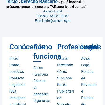
Inicio
Derecho Bancario
»
»
¿Qué hacer si tu
préstamo personal tiene una TAE superior a 6 puntos?
Asesor.Legal
Teléfono: 668 51 00 87
Email: info@asesor.legal
Conócenos
Cómo
Profesionales
Legal
funciona
Inicio
Alta en
Aviso
Sobre
Directorio
Legal
Cómo
nosotros
Cómo
Política
funciona
Contacto
funciona
de
Solicita
Legaltech
Packs
Privacida
un
FAQ
Publicitari
d
abogado
Inteligenci
os
Política
Urgencias
a artificial
Soporte
de