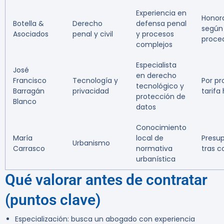
Experiencia en
Honora
Botella &
Derecho
defensa penal
según
Asociados
penal y civil
y procesos
proce
complejos
Especialista
José
en derecho
Francisco
Tecnología y
Por pr
tecnológico y
Barragán
privacidad
tarifa
protección de
Blanco
datos
Conocimiento
María
local de
Presu
Urbanismo
Carrasco
normativa
tras c
urbanística
Qué valorar antes de contratar
(puntos clave)
Especialización: busca un abogado con experiencia