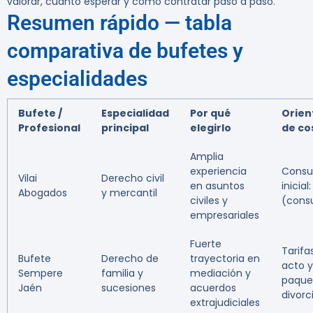
valorar, cuánto esperar y cómo contratar paso a paso.
Resumen rápido — tabla
comparativa de bufetes y
especialidades
Bufete /
Especialidad
Por qué
Orien
Profesional
principal
elegirlo
de co
Amplia
experiencia
Consu
Vilai
Derecho civil
en asuntos
inicial
Abogados
y mercantil
civiles y
(consu
empresariales
Fuerte
Tarifa
Bufete
Derecho de
trayectoria en
acto y
Sempere
familia y
mediación y
paque
Jaén
sucesiones
acuerdos
divorc
extrajudiciales