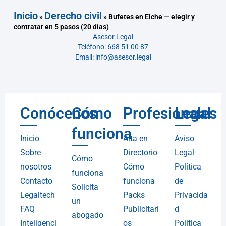
Inicio
Derecho civil
»
»
Bufetes en Elche — elegir y
contratar en 5 pasos (20 días)
Asesor.Legal
Teléfono: 668 51 00 87
Email: info@asesor.legal
Conócenos
Cómo
Profesionales
Legal
funciona
Inicio
Alta en
Aviso
Sobre
Directorio
Legal
Cómo
nosotros
Cómo
Política
funciona
Contacto
funciona
de
Solicita
Legaltech
Packs
Privacida
un
FAQ
Publicitari
d
abogado
Inteligenci
os
Política