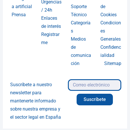
Urgencias
a artificial
Soporte
de
/ 24h
Prensa
Técnico
Cookies
Enlaces
Categoría
Condicion
de interés
s
es
Registrar
Medios
Generales
me
de
Confidenc
comunica
ialidad
ción
Sitemap
Suscríbete a nuestro
newsletter para
Suscríbete
mantenerte informado
sobre nuestra empresa y
el sector legal en España