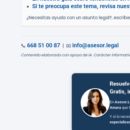
Si te preocupa este tema, revisa nuestr
¿Necesitas ayuda con un asunto legal?, escríb
668 51 00 87
info@asesor.legal
📞
| 📧
Contenido elaborado con apoyo de IA. Carácter informativ
Resuelv
Gratis, 
En
Asesor.L
Amara
que t
Y si lo nece
especializa