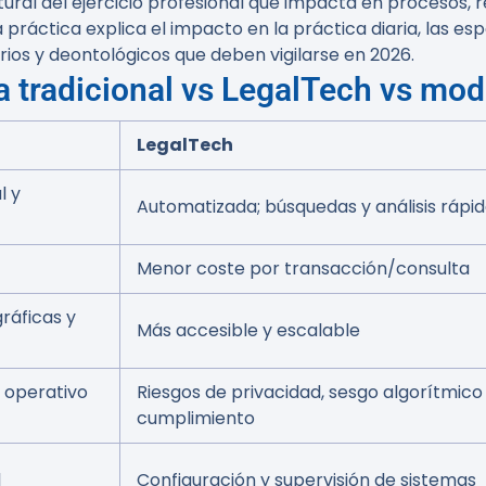
ural del ejercicio profesional que impacta en procesos,
 práctica explica el impacto en la práctica diaria, las es
rios y deontológicos que deben vigilarse en 2026.
a tradicional vs LegalTech vs mod
LegalTech
l y
Automatizada; búsquedas y análisis rápi
Menor coste por transacción/consulta
ráficas y
Más accesible y escalable
 operativo
Riesgos de privacidad, sesgo algorítmico
cumplimiento
l
Configuración y supervisión de sistemas