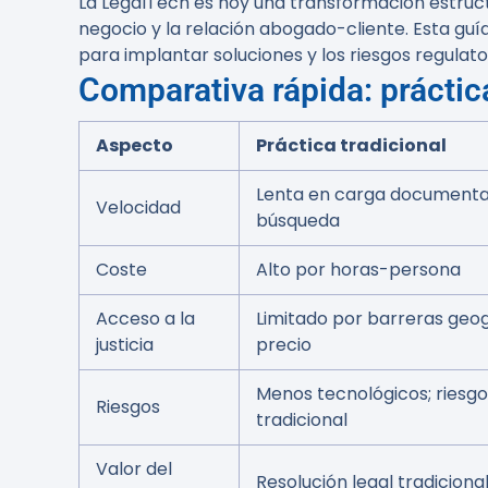
La LegalTech es hoy una transformación estruct
negocio y la relación abogado-cliente. Esta guía
para implantar soluciones y los riesgos regulato
Comparativa rápida: práctic
Aspecto
Práctica tradicional
Lenta en carga documenta
Velocidad
búsqueda
Coste
Alto por horas-persona
Acceso a la
Limitado por barreras geog
justicia
precio
Menos tecnológicos; riesgo
Riesgos
tradicional
Valor del
Resolución legal tradiciona