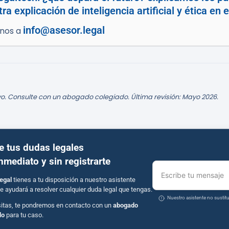
a explicación de inteligencia artificial y ética en 
info@asesor.legal
enos a
o. Consulte con un abogado colegiado. Última revisión: Mayo 2026.
e tus dudas legales
inmediato y sin registrarte
Escribe tu mensaje
egal
tienes a tu disposición a nuestro asistente
e ayudará a resolver cualquier duda legal que tengas.
Nuestro asistente no susti
sitas, te pondremos en contacto con un
abogado
do
para tu caso.