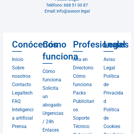
Teléfono: 668 51 00 87
Email: info@asesor.legal
Conócenos
Cómo
Profesionales
Legal
funciona
Inicio
Alta en
Aviso
Sobre
Directorio
Legal
Cómo
nosotros
Cómo
Política
funciona
Contacto
funciona
de
Solicita
Legaltech
Packs
Privacida
un
FAQ
Publicitari
d
abogado
Inteligenci
os
Política
Urgencias
a artificial
Soporte
de
/ 24h
Prensa
Técnico
Cookies
Enlaces