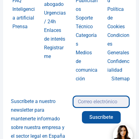
FAQ
Publicitari
d
abogado
Inteligenci
os
Política
Urgencias
a artificial
Soporte
de
/ 24h
Prensa
Técnico
Cookies
Enlaces
Categoría
Condicion
de interés
s
es
Registrar
Medios
Generales
me
de
Confidenc
comunica
ialidad
ción
Sitemap
Suscríbete a nuestro
newsletter para
Suscríbete
mantenerte informado
sobre nuestra empresa y
el sector legal en España