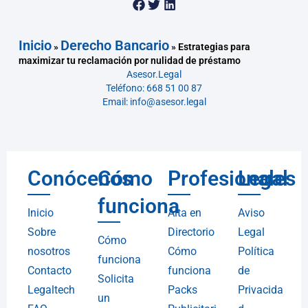
Inicio
Derecho Bancario
»
»
Estrategias para
maximizar tu reclamación por nulidad de préstamo
Asesor.Legal
Teléfono: 668 51 00 87
Email: info@asesor.legal
Conócenos
Cómo
Profesionales
Legal
funciona
Inicio
Alta en
Aviso
Sobre
Directorio
Legal
Cómo
nosotros
Cómo
Política
funciona
Contacto
funciona
de
Solicita
Legaltech
Packs
Privacida
un