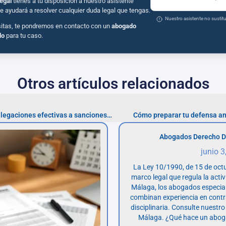
egal
tienes a tu disposición a nuestro asistente
e ayudará a resolver cualquier duda legal que tengas.
Nuestro asistente no susti
sitas, te pondremos en contacto con un
abogado
do
para tu caso.
Otros artículos relacionados
Estrategias para presentar alegaciones efectivas a sanciones ZBE en Madrid
Cómo preparar tu defensa an
Abogados Derecho D
junio 3
La Ley 10/1990, de 15 de octu
marco legal que regula la acti
Málaga, los abogados especia
combinan experiencia en contr
disciplinaria. Consulte nuestro
Málaga. ¿Qué hace un abog