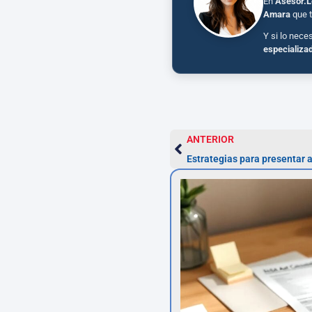
En
Asesor.L
Amara
que t
Y si lo nece
especializa
ANTERIOR