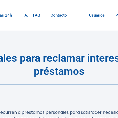
as 24h
I.A. – FAQ
Contacto
|
Usuarios
P
ales para reclamar inter
préstamos
recurren a préstamos personales para satisfacer necesid