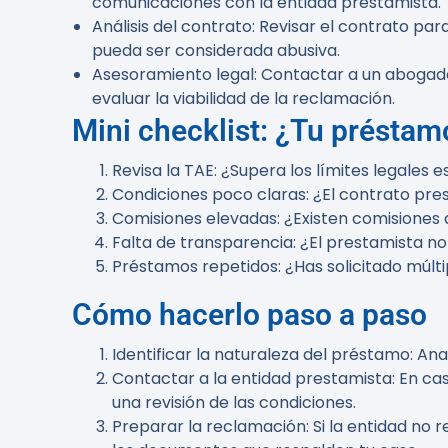
comunicaciones con la entidad prestamista.
Análisis del contrato
: Revisar el contrato par
pueda ser considerada abusiva.
Asesoramiento legal
: Contactar a un abogado
evaluar la viabilidad de la reclamación.
Mini checklist: ¿Tu préstam
Revisa la TAE
: ¿Supera los límites legales 
Condiciones poco claras
: ¿El contrato pr
Comisiones elevadas
: ¿Existen comisiones 
Falta de transparencia
: ¿El prestamista n
Préstamos repetidos
: ¿Has solicitado múl
Cómo hacerlo paso a paso
Identificar la naturaleza del préstamo
: An
Contactar a la entidad prestamista
: En c
una revisión de las condiciones.
Preparar la reclamación
: Si la entidad n