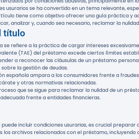
rizados por condiciones abusivas, principalmente en lo q
s usurarios se ha convertido en un tema relevante, espe
rtículo tiene como objetivo ofrecer una guía práctica y 
car, analizar y, cuando sea necesario, reclamar la nulida
 título
ura se refiere a la práctica de cargar intereses excesiva
alente (TAE) del préstamo excede ciertos límites estable
render a reconocer las cláusulas de un préstamo persona
sobre la gestión de deudas.
ación española ampara a los consumidores frente a fraudes
cárate y otras normativas relacionadas.
roceso que se sigue para reclamar la nulidad de un prést
a adecuada frente a entidades financieras.
ede incluir condiciones usurarias, es crucial preparar 
s los archivos relacionados con el préstamo, incluyendo 