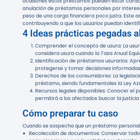
ocasiones estos préstamos pueden estar caracte
anulación de préstamos personales por interese
peso de una carga financiera poco justa. Este a
contribuyendo a que los usuarios puedan identifi
4 Ideas prácticas pegadas al
Comprender el concepto de usura
: La us
considera usura cuando la Tasa Anual Equiv
Identificación de préstamos usurarios
: Ap
protegerse y tomar decisiones informadas 
Derechos de los consumidores
: La legisl
préstamo, siendo fundamentales la Ley Az
Recursos legales disponibles
: Conocer el p
permitirá a los afectados buscar la justici
Cómo preparar tu caso
Cuando se sospecha que un préstamo personal pu
Recolección de documentos
: Conservar todo