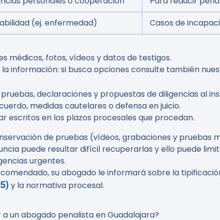
ancias personales o cooperación
Para reducir pena 
pabilidad (ej. enfermedad)
Casos de incapaci
 médicos, fotos, vídeos y datos de testigos.
ar la información: si busca opciones consulte también nu
e pruebas, declaraciones y propuestas de diligencias al ins
 acuerdo, medidas cautelares o defensa en juicio.
r escritos en los plazos procesales que procedan.
servación de pruebas (vídeos, grabaciones y pruebas médi
ia puede resultar difícil recuperarlas y ello puede limit
gencias urgentes.
comendado, su abogado le informará sobre la tipificación
5)
y la normativa procesal.
ar a un abogado penalista en Guadalajara?