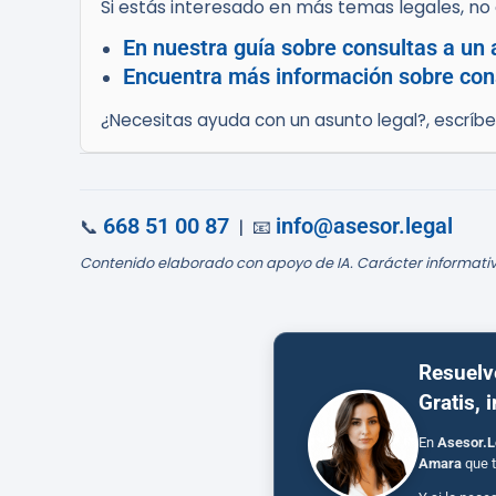
Si estás interesado en más temas legales, no d
En nuestra guía sobre consultas a un 
Encuentra más información sobre con
¿Necesitas ayuda con un asunto legal?, escríb
668 51 00 87
info@asesor.legal
📞
| 📧
Contenido elaborado con apoyo de IA. Carácter informativ
Resuelv
Gratis, 
En
Asesor.L
Amara
que t