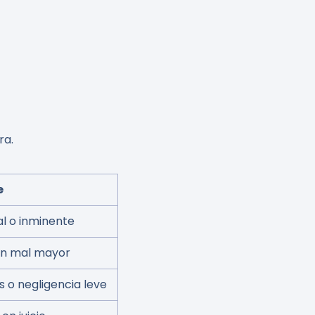
ra.
e
l o inminente
 un mal mayor
s o negligencia leve