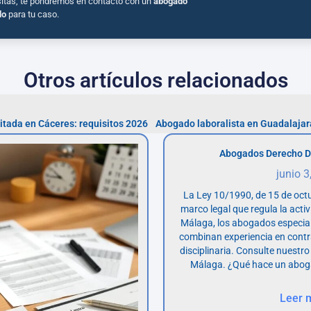
sitas, te pondremos en contacto con un
abogado
do
para tu caso.
Otros artículos relacionados
itada en Cáceres: requisitos 2026
Abogados Derecho D
junio 3
La Ley 10/1990, de 15 de octu
marco legal que regula la acti
Málaga, los abogados especia
combinan experiencia en contr
disciplinaria. Consulte nuestro
Málaga. ¿Qué hace un abog
Leer 