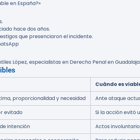
cable en España?»
s.
ciado hace dos años.
testigos que presenciaron el incidente.
hatsApp
iles López
, especialistas en Derecho Penal en Guadalaja
ibles
Cuándo es viabl
ítima, proporcionalidad y necesidad
Ante ataque actua
r evitado
Si la acción evitó
de intención
Actos involuntario