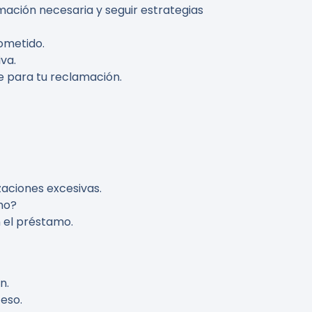
mación necesaria y seguir estrategias
sometido.
va.
ve para tu reclamación.
zaciones excesivas.
mo?
 el préstamo.
n.
ceso.