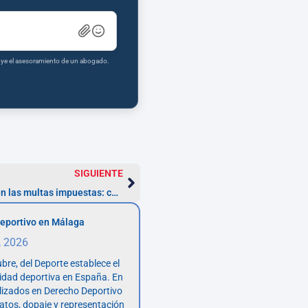
tuye el asesoramiento de un abogado.
SIGUIENTE
Impacto de la anulación de la ZBE en las multas impuestas: cómo reclamar
eportivo en Málaga
, 2026
bre, del Deporte establece el
vidad deportiva en España. En
lizados en Derecho Deportivo
atos, dopaje y representación