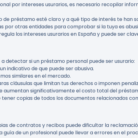
nal por intereses usurarios, es necesario recopilar infor
ato de préstamo esté claro y a qué tipo de interés te han 
das por otras entidades para comprobar si la tuya es abusi
n regula los intereses usurarios en España y puede ser cla
 a detectar si un préstamo personal puede ser usurario:
s un indicativo de que puede ser abusiva.
mos similares en el mercado.
claras cláusulas que limitan tus derechos o imponen penali
ue aumentan significativamente el costo total del présta
e tener copias de todos los documentos relacionados con
ias de contratos y recibos puede dificultar la reclamació
la guía de un profesional puede llevar a errores en el pro