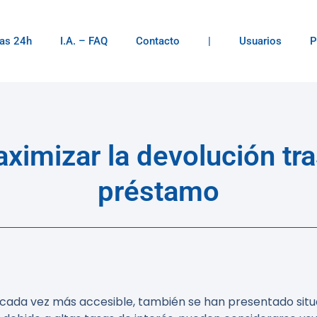
as 24h
I.A. – FAQ
Contacto
|
Usuarios
P
imizar la devolución tra
préstamo
o cada vez más accesible, también se han presentado sit