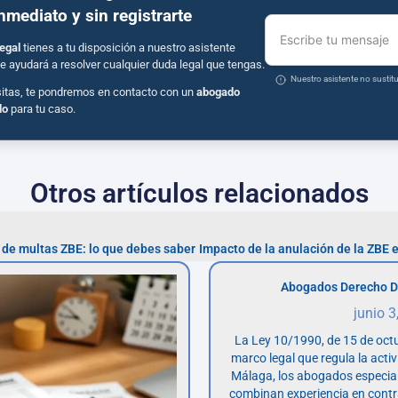
inmediato y sin registrarte
Escribe tu mensaje
egal
tienes a tu disposición a nuestro asistente
e ayudará a resolver cualquier duda legal que tengas.
Nuestro asistente no susti
sitas, te pondremos en contacto con un
abogado
do
para tu caso.
Otros artículos relacionados
de multas ZBE: lo que debes saber
Abogados Derecho D
junio 3
La Ley 10/1990, de 15 de octu
marco legal que regula la acti
Málaga, los abogados especia
combinan experiencia en contr