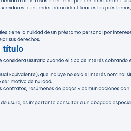
bido a altas tasas de interés, pueden considerarse usurar
onsumidores a entender cómo identificar estos préstamos, 
les tiene la nulidad de un préstamo personal por interes
ejor sus derechos.
 título
 se considera usurario cuando el tipo de interés cobrand
nual Equivalente), que incluye no solo el interés nominal 
 ser motivo de nulidad.
os contratos, resúmenes de pagos y comunicaciones con l
 de usura, es importante consultar a un abogado especia