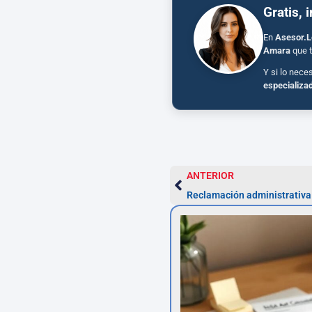
Gratis, 
En
Asesor.L
Amara
que t
Y si lo nece
especializa
ANTERIOR
Reclamación administrativa 