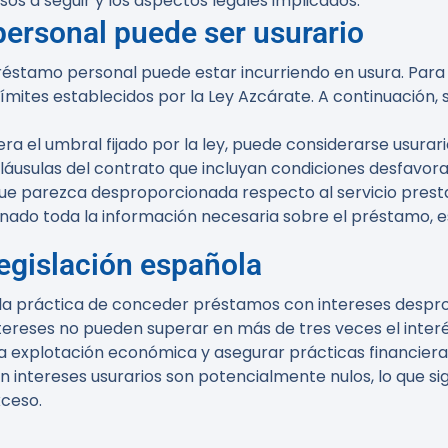
os a seguir y los aspectos legales implicados.
 personal puede ser usurario
réstamo personal puede estar incurriendo en usura. Para 
ímites establecidos por la Ley Azcárate. A continuación,
era el umbral fijado por la ley, puede considerarse usurari
cláusulas del contrato que incluyan condiciones desfavora
que parezca desproporcionada respecto al servicio presta
onado toda la información necesaria sobre el préstamo, es
legislación española
la práctica de conceder préstamos con intereses despr
ntereses no pueden superar en más de tres veces el inter
la explotación económica y asegurar prácticas financieras
intereses usurarios son potencialmente nulos, lo que sig
xceso.