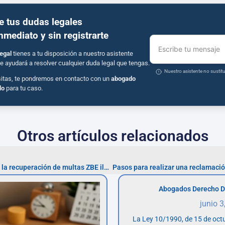
e tus dudas legales
inmediato y sin registrarte
Escribe tu mensaje
egal
tienes a tu disposición a nuestro asistente
e ayudará a resolver cualquier duda legal que tengas.
Nuestro asistente no susti
sitas, te pondremos en contacto con un
abogado
do
para tu caso.
Otros artículos relacionados
Asesoría especializada para la recuperación de multas ZBE ilegales en Madrid
Abogados Derecho D
junio 3
La Ley 10/1990, de 15 de octu