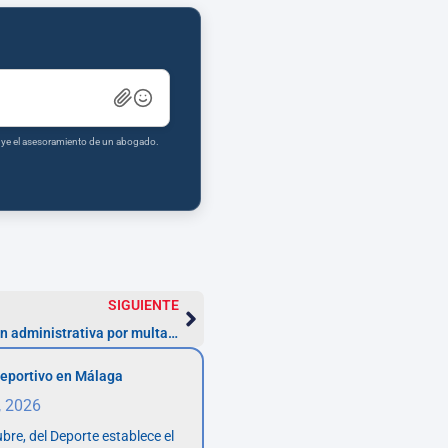
tuye el asesoramiento de un abogado.
SIGUIENTE
Pasos para realizar una reclamación administrativa por multa ZBE en Madrid
eportivo en Málaga
, 2026
bre, del Deporte establece el