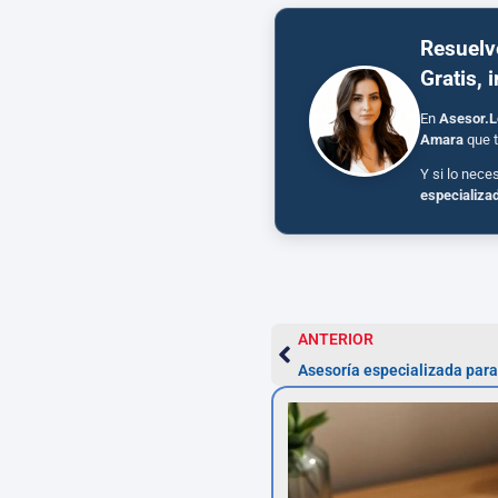
Resuelv
Gratis, 
En
Asesor.L
Amara
que t
Y si lo nece
especializa
ANTERIOR